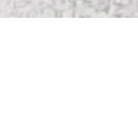
HOME
PLANUNG
AUSWAHL
10 GRÜNDE FÜR FRÜHWALD
10 GRÜNDE FÜR FRÜHWALD
OBERFLÄCHEN
QUALITÄT
KENNZEICHNUNG